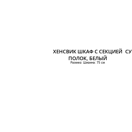
ХЕНСВИК ШКАФ С СЕКЦИЕЙ
СУ
ПОЛОК, БЕЛЫЙ
Размер: Ширина: 75 см
Глубина: 41 см
Высота: 161 см
Вы
8 799 р.