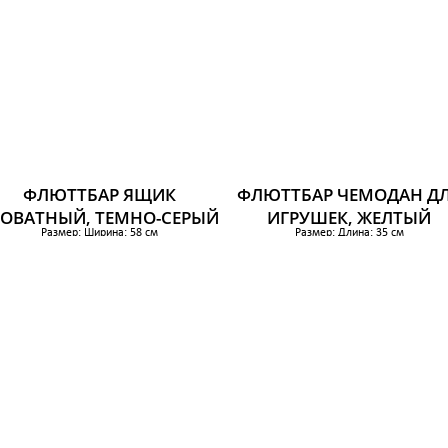
ФЛЮТТБАР ЯЩИК
ФЛЮТТБАР ЧЕМОДАН Д
РОВАТНЫЙ, ТЕМНО-СЕРЫЙ
ИГРУШЕК, ЖЕЛТЫЙ
Размер: Ширина: 58 см
Размер: Длина: 35 см
Глубина: 58 см
Ширина: 25 см
Высота: 15 см
Высота: 15 см
879 р.
769 р.