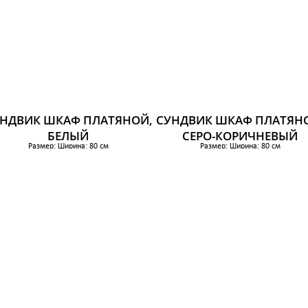
НДВИК ШКАФ ПЛАТЯНОЙ,
СУНДВИК ШКАФ ПЛАТЯН
БЕЛЫЙ
СЕРО-КОРИЧНЕВЫЙ
Размер: Ширина: 80 см
Размер: Ширина: 80 см
Глубина: 50 см
Глубина: 50 см
Высота: 171 см
Высота: 171 см
с своб пространства под мебелью: 18 см
Выс своб пространства под мебелью: 18
15 399 р.
15 399 р.