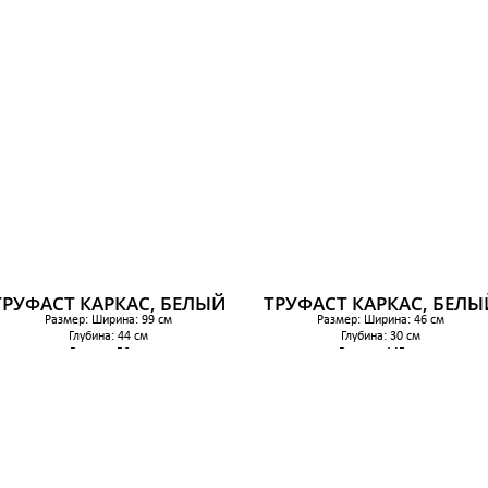
2 199 р.
7 699 р.
ТРУФАСТ КАРКАС, БЕЛЫЙ
ТРУФАСТ КАРКАС, БЕЛЫ
Размер: Ширина: 99 см
Размер: Ширина: 46 см
Глубина: 44 см
Глубина: 30 см
Высота: 56 см
Высота: 145 см
5 169 р.
4 399 р.