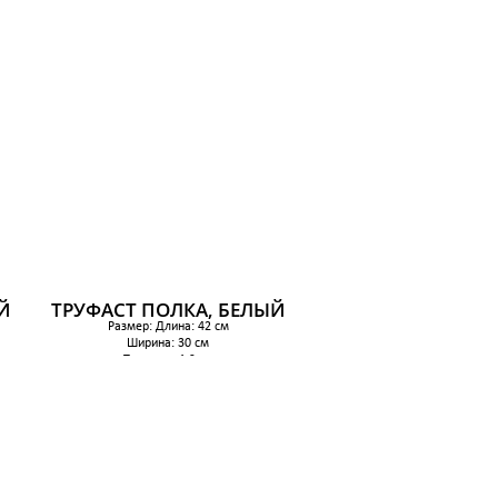
Й
ТРУФАСТ ПОЛКА, БЕЛЫЙ
Размер: Длина: 42 см
Ширина: 30 см
Толщина: 1.2 см
Количество в упаковке: 2 шт
660 р.