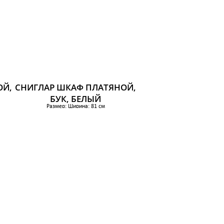
ОЙ,
СНИГЛАР ШКАФ ПЛАТЯНОЙ,
БУК, БЕЛЫЙ
Размер: Ширина: 81 см
Глубина: 50 см
Высота: 163 см
 см
Макс нагрузка на полку: 15 кг
7 699 р.