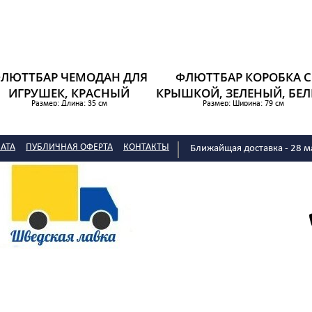
ЛЮТТБАР ЧЕМОДАН ДЛЯ
ФЛЮТТБАР КОРОБКА С
ИГРУШЕК, КРАСНЫЙ
КРЫШКОЙ, ЗЕЛЕНЫЙ, БЕ
Размер: Длина: 35 см
Размер: Ширина: 79 см
Ширина: 25 см
Глубина: 42 см
Высота: 15 см
Высота: 41 см
769 р.
1 979 р.
АТА
ПУБЛИЧНАЯ ОФЕРТА
КОНТАКТЫ
Ближайщая доставка - 28 м