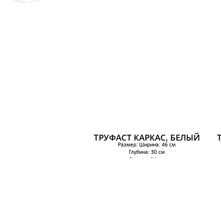
Глубина ящика (внутри): 35 см
Высота: 75 см
7 699 р.
ТРУФАСТ КАРКАС, БЕЛЫЙ
Размер: Ширина: 46 см
Глубина: 30 см
Высота: 94 см
3 299 р.