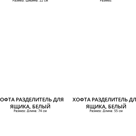
Размер: Ширина: 22 см
Размер:
Глубина: 34 см
1 099 р.
Высота: 16 см
Количество в упаковке: 4 шт
879 р.
ОФТА РАЗДЕЛИТЕЛЬ ДЛЯ
ХОФТА РАЗДЕЛИТЕЛЬ Д
ЯЩИКА, БЕЛЫЙ
ЯЩИКА, БЕЛЫЙ
Размер: Длина: 74 см
Размер: Длина: 55 см
Высота: 14 см
Высота: 10 см
Количество в упаковке: 3 шт
Количество в упаковке: 3 шт
219 р.
142 р.