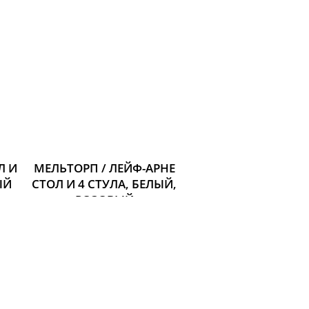
Л И
МЕЛЬТОРП / ЛЕЙФ-АРНЕ
ЫЙ
СТОЛ И 4 СТУЛА, БЕЛЫЙ,
РОЗОВЫЙ
Размер: Длина: 125 см
Ширина: 75 см
Высота: 72 см
17 595 р.