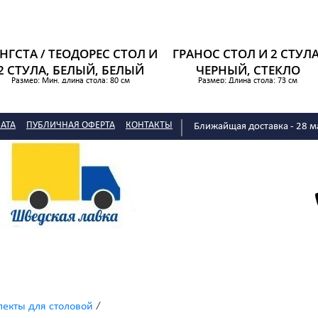
НГСТА / ТЕОДОРЕС СТОЛ И
ГРАНОС СТОЛ И 2 СТУЛА
2 СТУЛА, БЕЛЫЙ, БЕЛЫЙ
ЧЕРНЫЙ, СТЕКЛО
Размер: Мин. длина стола: 80 см
Размер: Длина стола: 73 см
Макс. длина стола: 120 см
Ширина стола: 73 см
Высота стола: 75 см
12 647 р.
Общая высота: 86 см
Ширина сиденья: 41 см
АТА
ПУБЛИЧНАЯ ОФЕРТА
КОНТАКТЫ
Ближайщая доставка - 28 м
Глубина сиденья: 38 см
Высота сиденья: 46 см
10 999 р.
/
екты для столовой