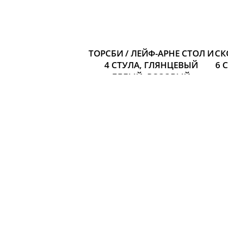
ТОРСБИ / ЛЕЙФ-АРНЕ СТОЛ И
СК
4 СТУЛА, ГЛЯНЦЕВЫЙ
6 
БЕЛЫЙ, РОЗОВЫЙ
Размер: Длина стола: 135 см
Ширина: 85 см
Высота: 73 см
26 395 р.