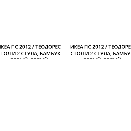
КЕА ПС 2012 / ТЕОДОРЕС
ИКЕА ПС 2012 / ТЕОДОР
СТОЛ И 2 СТУЛА, БАМБУК
СТОЛ И 2 СТУЛА, БАМБУ
БЕЛЫЙ, БЕЛЫЙ
БЕЛЫЙ, БЕЛЫЙ
Размер:
Размер:
19 248 р.
21 997 р.