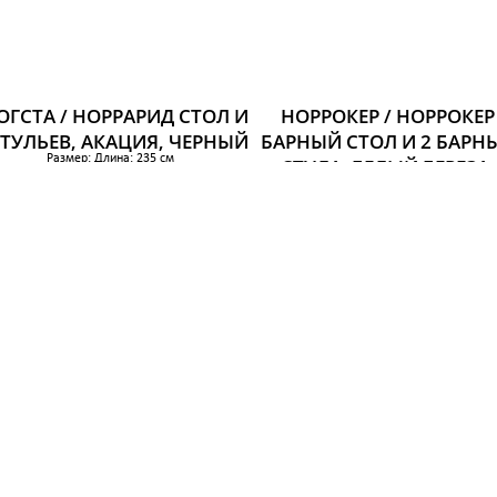
ОГСТА / НОРРАРИД СТОЛ И
НОРРОКЕР / НОРРОКЕР
СТУЛЬЕВ, АКАЦИЯ, ЧЕРНЫЙ
БАРНЫЙ СТОЛ И 2 БАРН
Размер: Длина: 235 см
СТУЛА, БЕЛЫЙ БЕРЕЗА,
Ширина: 100 см
ЧЕРНЫЙ
Высота: 74 см
Размер: Длина: 74 см
71 492 р.
Ширина: 74 см
Высота: 104 см
26 397 р.