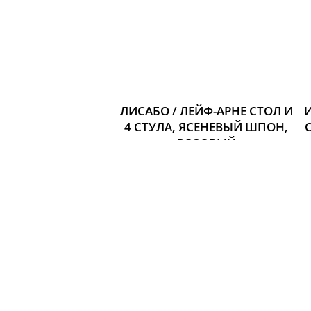
ЛИСАБО / ЛЕЙФ-АРНЕ СТОЛ И
И
4 СТУЛА, ЯСЕНЕВЫЙ ШПОН,
РОЗОВЫЙ
Размер: Длина стола: 140 см
Ширина: 78 см
Высота: 74 см
39 155 р.