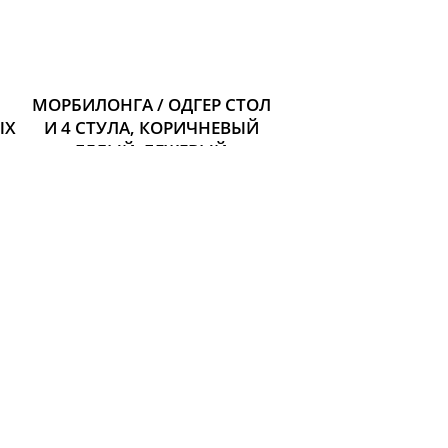
МОРБИЛОНГА / ОДГЕР СТОЛ
ЫХ
И 4 СТУЛА, КОРИЧНЕВЫЙ
БЕЛЫЙ, БЕЖЕВЫЙ
Размер: Длина: 140 см
Ширина: 85 см
Высота: 74 см
65 995 р.