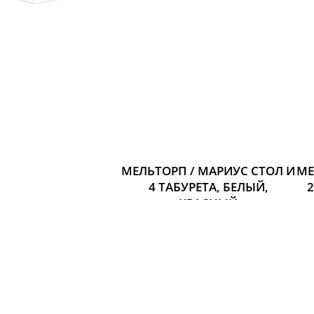
МЕЛЬТОРП / МАРИУС СТОЛ И
МЕ
4 ТАБУРЕТА, БЕЛЫЙ,
2
КРАСНЫЙ
Размер: Длина: 125 см
Ширина: 75 см
Высота: 72 см
5 627 р.