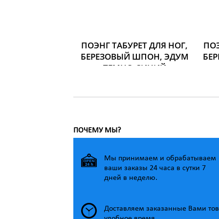
ПОЭНГ ТАБУРЕТ ДЛЯ НОГ,
ПОЭ
БЕРЕЗОВЫЙ ШПОН, ЭДУМ
БЕР
ТЕМНО-СИНИЙ
Размер: Ширина: 68 см
Глубина: 82 см
Ширина сиденья: 56 см
Глубина сиденья: 50 см
Высота сиденья: 42 см
Высота: 39 см
5 499 р.
ПОЧЕМУ МЫ?
Мы принимаем и обрабатываем
ваши заказы 24 часа в сутки 7
дней в неделю.
Доставляем заказанные Вами тов
удобное время