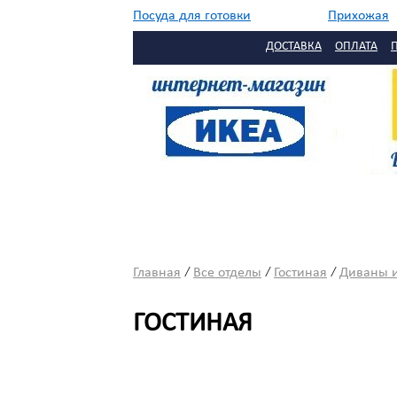
Посуда для готовки
Прихожая
//
Садовая мебель
Сервировка
ДОСТАВКА
ОПЛАТА
Столовая
Текстиль
/
/
/
Главная
Все отделы
Гостиная
Диваны и
ГОСТИНАЯ