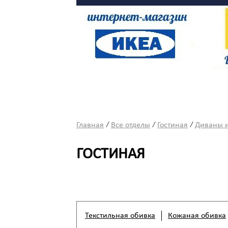
Столовая
Текстиль
/
/
/
Главная
Все отделы
Гостиная
Диваны и
ГОСТИНАЯ
Текстильная обивка
Кожаная обивка