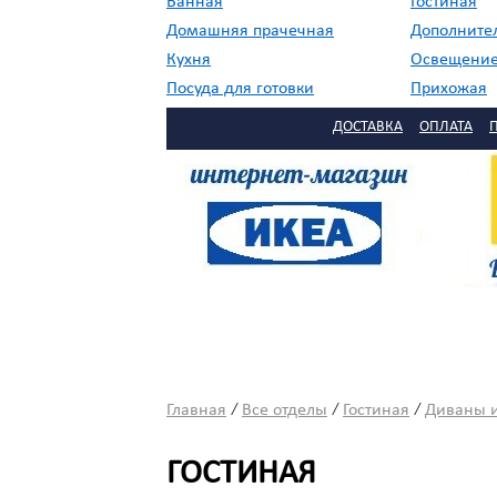
Ванная
Гостиная
Домашняя прачечная
Дополните
Кухня
Освещени
Посуда для готовки
Прихожая
//
Садовая мебель
Сервировка
ДОСТАВКА
ОПЛАТА
Столовая
Текстиль
/
/
/
Главная
Все отделы
Гостиная
Диваны и
ГОСТИНАЯ