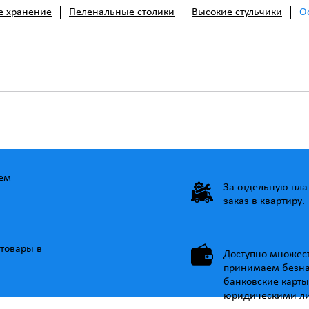
е хранение
Пеленальные столики
Высокие стульчики
О
ем
За отдельную пл
заказ в квартиру.
товары в
Доступно множес
принимаем безна
банковские карты
юридическими л