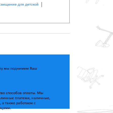
свещение для детской
ату мы поднимем Ваш
тво способов оплаты. Мы
личные платежи, наличные,
, а также работаем с
ицами.