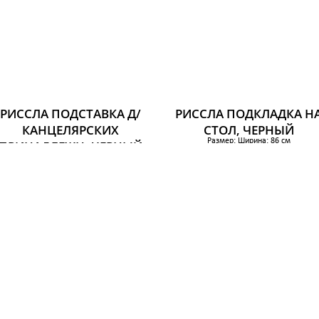
РИССЛА ПОДСТАВКА Д/
РИССЛА ПОДКЛАДКА Н
КАНЦЕЛЯРСКИХ
СТОЛ, ЧЕРНЫЙ
Размер: Ширина: 86 см
ПРИНАДЛЕЖН, ЧЕРНЫЙ
Глубина: 58 см
Размер: Ширина: 32 см
1 649 р.
Глубина: 16 см
Высота: 23 см
879 р.