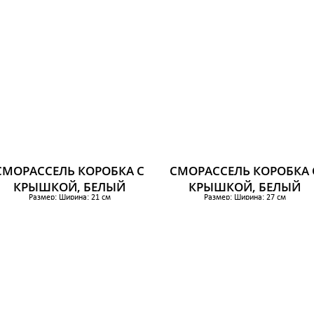
СМОРАССЕЛЬ КОРОБКА С
СМОРАССЕЛЬ КОРОБКА 
КРЫШКОЙ, БЕЛЫЙ
КРЫШКОЙ, БЕЛЫЙ
Размер: Ширина: 21 см
Размер: Ширина: 27 см
Глубина: 26 см
Глубина: 35 см
Высота: 15 см
Высота: 15 см
186 р.
252 р.