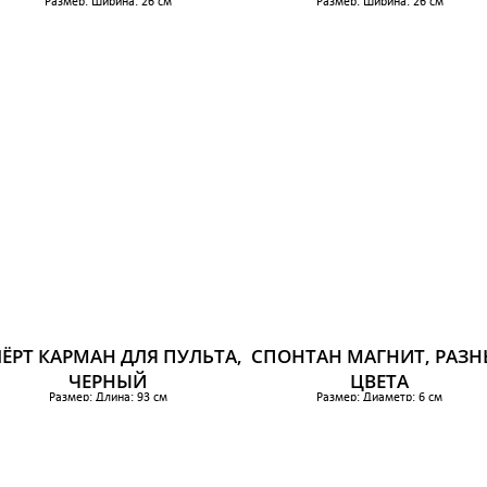
Размер: Ширина: 26 см
Размер: Ширина: 26 см
Глубина: 35 см
Глубина: 35 см
Высота: 8 см
Высота: 15 см
659 р.
879 р.
ЁРТ КАРМАН ДЛЯ ПУЛЬТА,
СПОНТАН МАГНИТ, РАЗН
ЧЕРНЫЙ
ЦВЕТА
Размер: Длина: 93 см
Размер: Диаметр: 6 см
Ширина: 32 см
Количество в упаковке: 4 шт
329 р.
219 р.