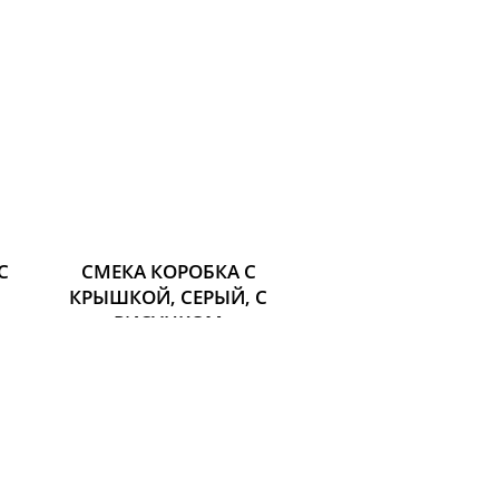
С
СМЕКА КОРОБКА С
КРЫШКОЙ, СЕРЫЙ, С
РИСУНКОМ
Размер: Ширина: 33 см
Глубина: 38 см
Высота: 30 см
109 р.