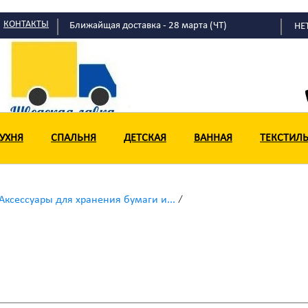
КОНТАКТЫ
Ближайщая доставка - 28 марта (ЧТ)
НЕ
УХНЯ
УХНЯ
СПАЛЬНЯ
СПАЛЬНЯ
ДЕТСКАЯ
ДЕТСКАЯ
ВАННАЯ
ВАННАЯ
ТЕКСТИЛ
ТЕКСТИЛ
/
Аксессуары для хранения бумаги и...