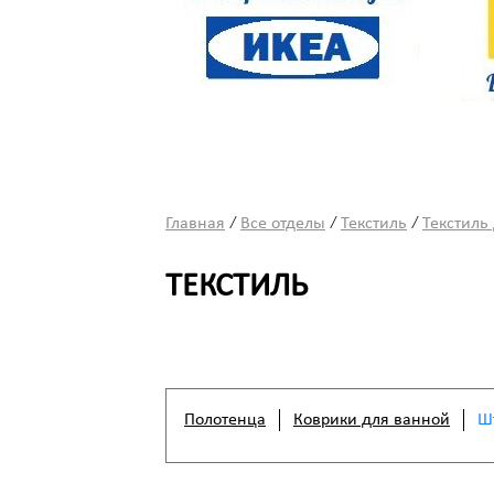
/
/
/
Главная
Все отделы
Текстиль
Текстиль
ТЕКСТИЛЬ
Полотенца
Коврики для ванной
Ш