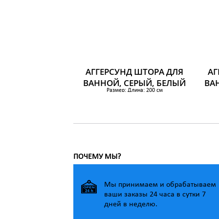
АГГЕРСУНД ШТОРА ДЛЯ
АГ
ВАННОЙ, СЕРЫЙ, БЕЛЫЙ
ВА
Размер: Длина: 200 см
Ширина: 180 см
Площадь: 3.60 м²
604 р.
ПОЧЕМУ МЫ?
Мы принимаем и обрабатываем
ваши заказы 24 часа в сутки 7
дней в неделю.