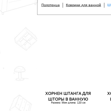
Полотенца
Коврики для ванной
Ш
ХОРНЕН ШТАНГА ДЛЯ
Х
ШТОРЫ В ВАННУЮ
Размер: Мин длина: 120 см
Макс длина: 200 см