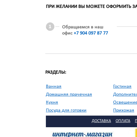
ПРИ ЖЕЛАНИИ ВЫ МОЖЕТЕ ОФОРМИТЬ ЗАК
Обращаемся в наш
офис
+7 904 097 87 77
РАЗДЕЛЫ:
Ванная
Гостиная
Домашняя прачечная
Дополните
Кухня
Освещени
Посуда для готовки
Прихожая
//
Садовая мебель
Сервировка
ДОСТАВКА
ОПЛАТА
Столовая
Текстиль