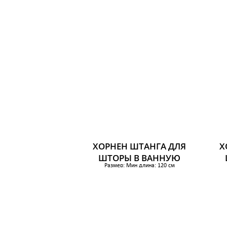
ХОРНЕН ШТАНГА ДЛЯ
Х
ШТОРЫ В ВАННУЮ
Размер: Мин длина: 120 см
Макс длина: 200 см
879 р.