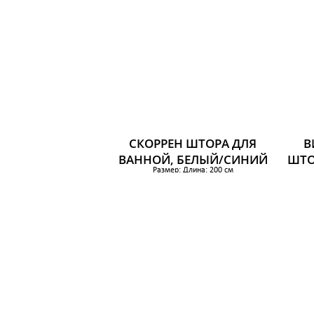
СКОРРЕН ШТОРА ДЛЯ
В
ВАННОЙ, БЕЛЫЙ/СИНИЙ
ШТО
Размер: Длина: 200 см
Ширина: 180 см
Площадь: 3.60 м²
549 р.