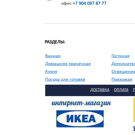
офис
+7 904 097 87 77
РАЗДЕЛЫ:
Ванная
Гостиная
Домашняя прачечная
Дополните
Кухня
Освещени
Посуда для готовки
Прихожая
//
Садовая мебель
Сервировка
ДОСТАВКА
ОПЛАТА
Столовая
Текстиль