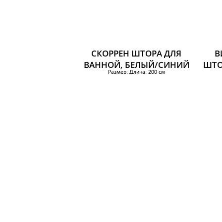
СКОРРЕН ШТОРА ДЛЯ
В
ВАННОЙ, БЕЛЫЙ/СИНИЙ
ШТО
Размер: Длина: 200 см
Ширина: 180 см
Площадь: 3.60 м²
549 р.