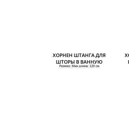
ХОРНЕН ШТАНГА ДЛЯ
Х
ШТОРЫ В ВАННУЮ
Размер: Мин длина: 120 см
Макс длина: 200 см
879 р.