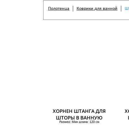
Полотенца
Коврики для ванной
Ш
ХОРНЕН ШТАНГА ДЛЯ
Х
ШТОРЫ В ВАННУЮ
Размер: Мин длина: 120 см
Макс длина: 200 см