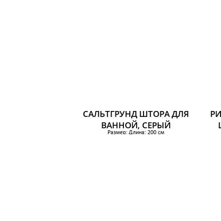
САЛЬТГРУНД ШТОРА ДЛЯ
РИ
ВАННОЙ, СЕРЫЙ
Размер: Длина: 200 см
Ширина: 180 см
Раз
Площадь: 3.60 м²
659 р.