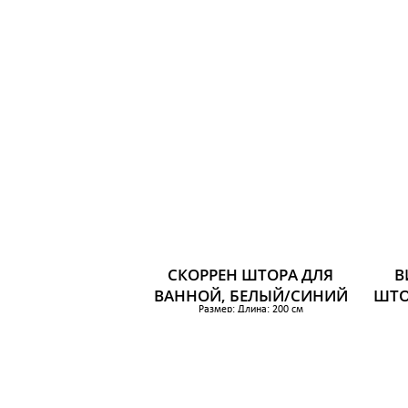
879 р.
СКОРРЕН ШТОРА ДЛЯ
В
ВАННОЙ, БЕЛЫЙ/СИНИЙ
ШТО
Размер: Длина: 200 см
Ширина: 180 см
Площадь: 3.60 м²
549 р.