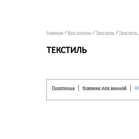
/
/
/
Главная
Все отделы
Текстиль
Текстиль
ТЕКСТИЛЬ
Полотенца
Коврики для ванной
Ш