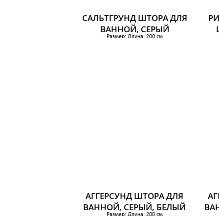
САЛЬТГРУНД ШТОРА ДЛЯ
РИ
ВАННОЙ, СЕРЫЙ
Размер: Длина: 200 см
Ширина: 180 см
Раз
Площадь: 3.60 м²
659 р.
АГГЕРСУНД ШТОРА ДЛЯ
АГ
ВАННОЙ, СЕРЫЙ, БЕЛЫЙ
ВА
Размер: Длина: 200 см