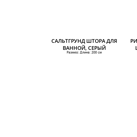
САЛЬТГРУНД ШТОРА ДЛЯ
РИ
ВАННОЙ, СЕРЫЙ
Размер: Длина: 200 см
Ширина: 180 см
Раз
Площадь: 3.60 м²
659 р.