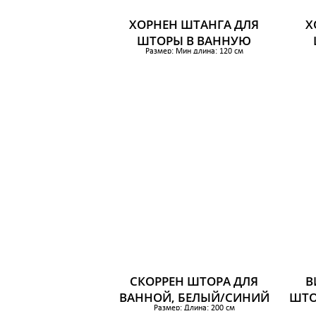
ХОРНЕН ШТАНГА ДЛЯ
Х
ШТОРЫ В ВАННУЮ
Размер: Мин длина: 120 см
Макс длина: 200 см
879 р.
СКОРРЕН ШТОРА ДЛЯ
В
ВАННОЙ, БЕЛЫЙ/СИНИЙ
ШТО
Размер: Длина: 200 см