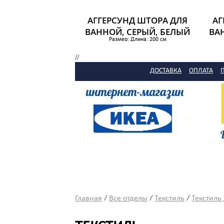
АГГЕРСУНД ШТОРА ДЛЯ
АГ
ВАННОЙ, СЕРЫЙ, БЕЛЫЙ
ВА
Размер: Длина: 200 см
Ширина: 180 см
Площадь: 3.60 м²
//
604 р.
ДОСТАВКА
ОПЛАТА
/
/
/
Главная
Все отделы
Текстиль
Текстиль