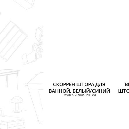
879 р.
СКОРРЕН ШТОРА ДЛЯ
В
ВАННОЙ, БЕЛЫЙ/СИНИЙ
ШТО
Размер: Длина: 200 см
Ширина: 180 см
Площадь: 3.60 м²
549 р.