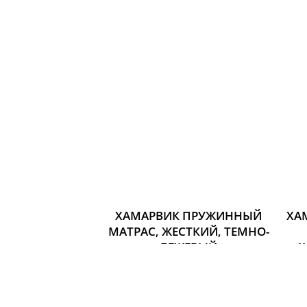
Размер: Длина: 200 см
Ширина: 90 см
Толщина: 21 см
4 949 р.
ХАМАРВИК ПРУЖИННЫЙ
ХА
МАТРАС, ЖЕСТКИЙ, ТЕМНО-
БЕЖЕВЫЙ
Ж
Размер: Длина: 200 см
Ширина: 140 см
Толщина: 21 см
7 149 р.