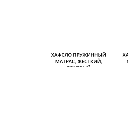
ХАФСЛО ПРУЖИННЫЙ
Х
МАТРАС, ЖЕСТКИЙ,
БЕЖЕВЫЙ
Размер: Длина: 200 см
Ширина: 160 см
Толщина: 18 см
6 269 р.