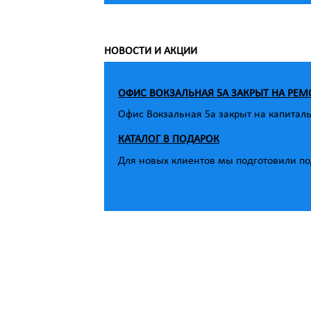
НОВОСТИ И АКЦИИ
ОФИС ВОКЗАЛЬНАЯ 5А ЗАКРЫТ НА РЕМ
Офис Вокзальная 5а закрыт на капитал
КАТАЛОГ В ПОДАРОК
Для новых клиентов мы подготовили под