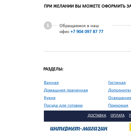
ПРИ ЖЕЛАНИИ ВЫ МОЖЕТЕ ОФОРМИТЬ ЗАК
Обращаемся в наш
офис
+7 904 097 87 77
РАЗДЕЛЫ:
Ванная
Гостиная
Домашняя прачечная
Дополните
Кухня
Освещени
Посуда для готовки
Прихожая
//
Садовая мебель
Сервировка
ДОСТАВКА
ОПЛАТА
Столовая
Текстиль