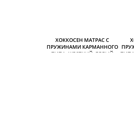
ХОККОСЕН МАТРАС С
Х
ПРУЖИНАМИ КАРМАННОГО
ПРУ
ТИПА, ЖЕСТКИЙ, БЕЛЫЙ
ТИПА
Размер: Длина: 200 см
Ширина: 180 см
Толщина: 31 см
41 799 р.