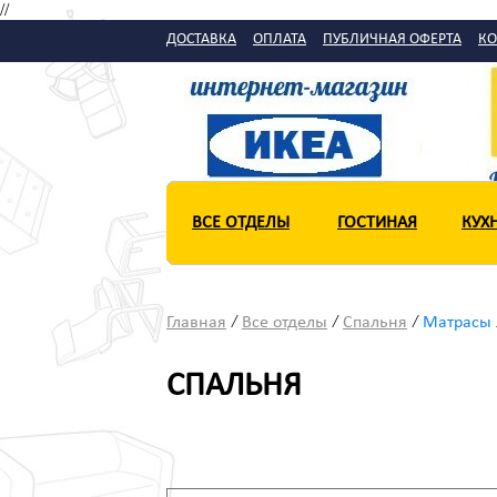
//
ДОСТАВКА
ОПЛАТА
ПУБЛИЧНАЯ ОФЕРТА
КО
ВСЕ ОТДЕЛЫ
ВСЕ ОТДЕЛЫ
ВСЕ ОТДЕЛЫ
ВСЕ ОТДЕЛЫ
ВСЕ ОТДЕЛЫ
ВСЕ ОТДЕЛЫ
ВСЕ ОТДЕЛЫ
ВСЕ ОТДЕЛЫ
ГОСТИНАЯ
ГОСТИНАЯ
ГОСТИНАЯ
ГОСТИНАЯ
ГОСТИНАЯ
ГОСТИНАЯ
ГОСТИНАЯ
ГОСТИНАЯ
КУХ
КУХ
КУХ
КУХ
КУХ
КУХ
КУХ
КУХ
/
/
/
Главная
Все отделы
Спальня
Матрасы
СПАЛЬНЯ