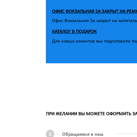
ОФИС ВОКЗАЛЬНАЯ 5А ЗАКРЫТ НА РЕМ
Офис Вокзальная 5а закрыт на капитал
КАТАЛОГ В ПОДАРОК
Для новых клиентов мы подготовили под
ПРИ ЖЕЛАНИИ ВЫ МОЖЕТЕ ОФОРМИТЬ ЗАК
Обращаемся в наш