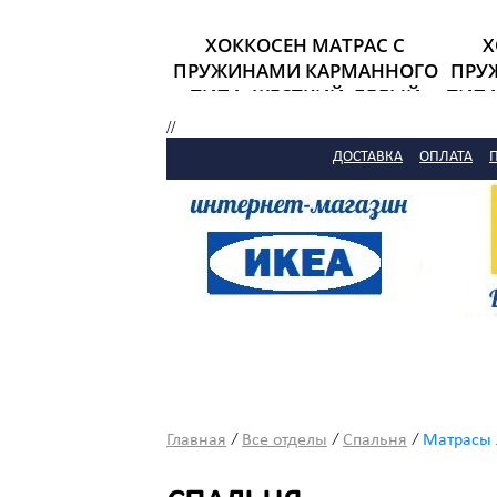
ХОККОСЕН МАТРАС С
Х
ПРУЖИНАМИ КАРМАННОГО
ПРУ
ТИПА, ЖЕСТКИЙ, БЕЛЫЙ
ТИПА
Размер: Длина: 200 см
//
Ширина: 140 см
Толщина: 31 см
ДОСТАВКА
ОПЛАТА
36 299 р.
/
/
/
Главная
Все отделы
Спальня
Матрасы