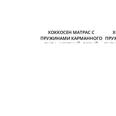
ХОККОСЕН МАТРАС С
Х
ПРУЖИНАМИ КАРМАННОГО
ПРУ
ТИПА, ЖЕСТКИЙ, БЕЛЫЙ
ТИПА
Размер: Длина: 200 см
Ширина: 180 см
Толщина: 31 см
41 799 р.