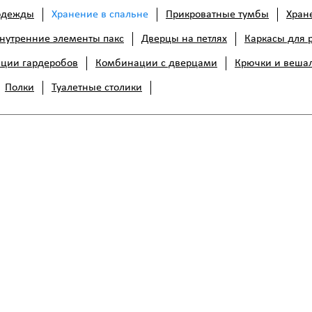
одежды
Хранение в спальне
Прикроватные тумбы
Хран
нутренние элементы пакс
Дверцы на петлях
Каркасы для 
ции гардеробов
Комбинации с дверцами
Крючки и веша
Полки
Туалетные столики