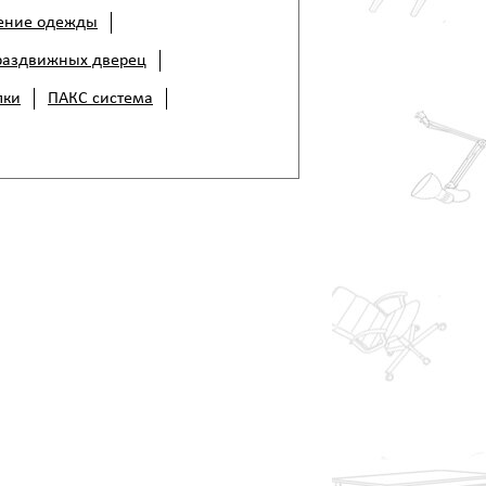
ение одежды
раздвижных дверец
лки
ПАКС система