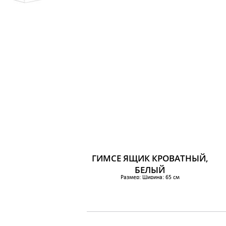
Размер: Высота ящика (внутренняя): 15 см
Ширина: 100 см
Р
Глубина: 62 см
Высота: 29 см
Ширина ящика (внутренняя): 97 см
Глубина ящика (внутренняя): 89 см
Количество в упаковке: 2 штДлина матраса: 200
см
Коли
5 500 р.
ГИМСЕ ЯЩИК КРОВАТНЫЙ,
БЕЛЫЙ
Размер: Ширина: 65 см
Глубина: 70 см
Высота: 19 см
1 099 р.