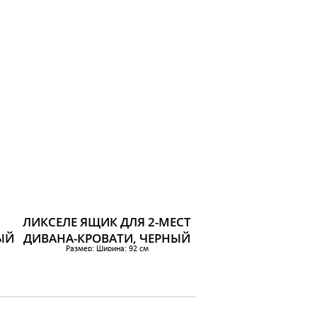
Ширина: 100 см
см
Глубина: 62 см
Высота: 29 см
Ширина ящика (внутренняя): 97 см
Глубина ящика (внутренняя): 89 см
Количество в упаковке: 2 штДлина матраса: 200
см
: 200
4 950 р.
ЛИКСЕЛЕ ЯЩИК ДЛЯ 2-МЕСТ
ЫЙ
ДИВАНА-КРОВАТИ, ЧЕРНЫЙ
Размер: Ширина: 92 см
Глубина: 55 см
Высота: 21.0 см
1 649 р.