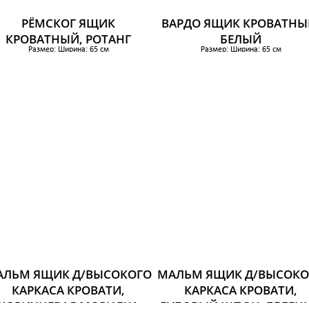
РЁМСКОГ ЯЩИК
ВАРДО ЯЩИК КРОВАТНЫ
КРОВАТНЫЙ, РОТАНГ
БЕЛЫЙ
Размер: Ширина: 65 см
Размер: Ширина: 65 см
Глубина: 70 см
Глубина: 70 см
Высота: 19 см
Высота: 18 см
4 399 р.
3 299 р.
АЛЬМ ЯЩИК Д/ВЫСОКОГО
МАЛЬМ ЯЩИК Д/ВЫСОКО
КАРКАСА КРОВАТИ,
КАРКАСА КРОВАТИ,
КОРИЧНЕВАЯ МОРИЛКА
ДУБОВЫЙ ШПОН, БЕЛЕН