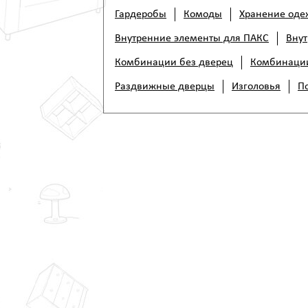
Гардеробы
Комоды
Хранение од
Внутренние элементы для ПАКС
Внут
Комбинации без дверец
Комбинации
Раздвижные дверцы
Изголовья
П