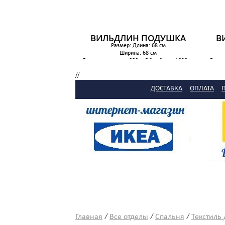
ВИЛЬДЛИН ПОДУШКА
В
Размер: Длина: 68 см
Ширина: 68 см
Вес наполнителя: 800 грОбщий вес: 1020 гр
Вес н
549 р.
//
ДОСТАВКА
ОПЛАТА
/
/
/
Главная
Все отделы
Спальня
Текстиль