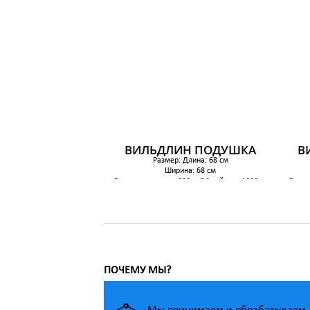
ВИЛЬДЛИН ПОДУШКА
В
Размер: Длина: 68 см
Ширина: 68 см
Вес наполнителя: 800 грОбщий вес: 1020 гр
Вес н
549 р.
ПОЧЕМУ МЫ?