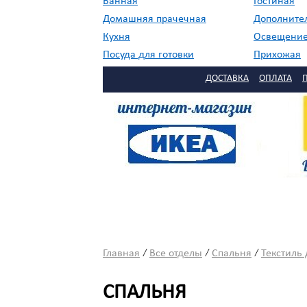
Ванная
Гостиная
Домашняя прачечная
Дополните
Кухня
Освещени
Посуда для готовки
Прихожая
//
Садовая мебель
Сервировка
ДОСТАВКА
ОПЛАТА
Столовая
Текстиль
/
/
/
Главная
Все отделы
Спальня
Текстиль
СПАЛЬНЯ