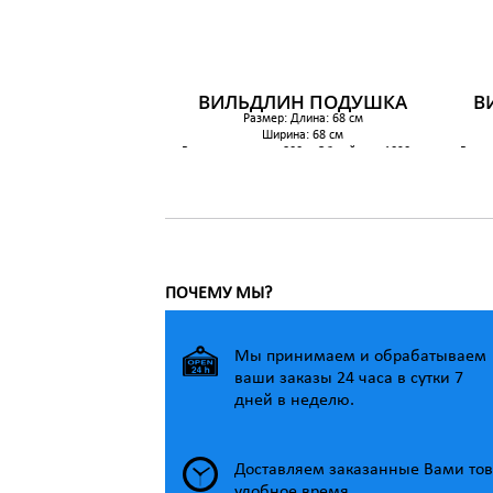
ВИЛЬДЛИН ПОДУШКА
В
Размер: Длина: 68 см
Ширина: 68 см
Вес наполнителя: 800 грОбщий вес: 1020 гр
Вес н
549 р.
ПОЧЕМУ МЫ?
Мы принимаем и обрабатываем
ваши заказы 24 часа в сутки 7
дней в неделю.
Доставляем заказанные Вами тов
удобное время