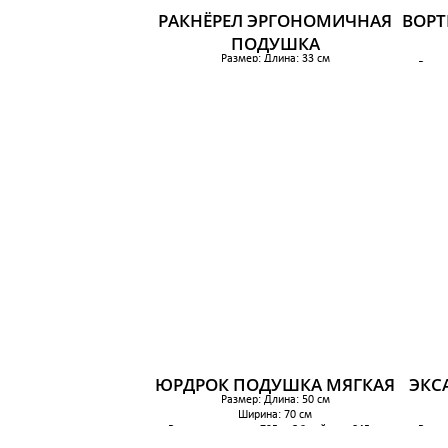
РАКНЁРЕЛ ЭРГОНОМИЧНАЯ
ВОРТ
ПОДУШКА
Размер: Длина: 33 см
Вес н
Ширина: 50 см
Вес наполнителя: 340 грОбщий вес: 390 гр
659 р.
ЮРДРОК ПОДУШКА МЯГКАЯ
ЭКС
Размер: Длина: 50 см
Ширина: 70 см
Вес наполнителя: 735 грОбщий вес: 845 гр
Вес н