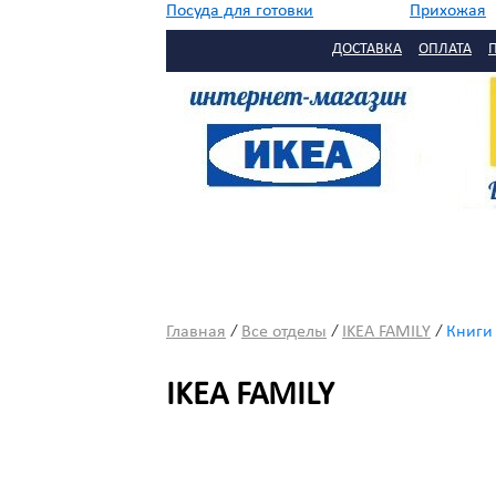
Посуда для готовки
Прихожая
//
Садовая мебель
Сервировка
ДОСТАВКА
ОПЛАТА
Столовая
Текстиль
/
/
/
Главная
Все отделы
IKEA FAMILY
Книги
IKEA FAMILY