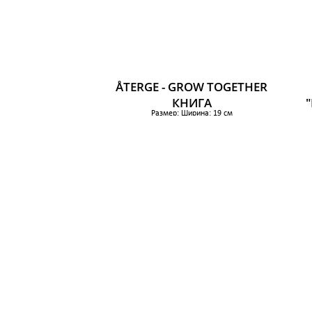
ÅTERGE - GROW TOGETHER
КНИГА
Размер: Ширина: 19 см
Высота: 24 см
1 099 р.