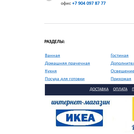
офис
+7 904 097 87 77
РАЗДЕЛЫ:
Ванная
Гостиная
Домашняя прачечная
Дополните
Кухня
Освещени
Посуда для готовки
Прихожая
//
Садовая мебель
Сервировка
ДОСТАВКА
ОПЛАТА
Столовая
Текстиль