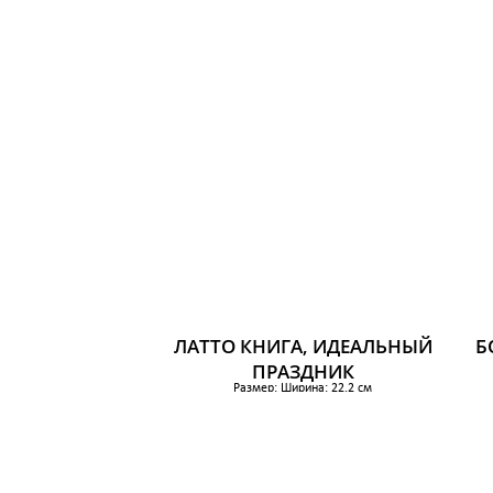
Высота: 31 см
384 р.
ЛАТТО КНИГА, ИДЕАЛЬНЫЙ
Б
ПРАЗДНИК
Размер: Ширина: 22.2 см
Высота: 31 см
384 р.