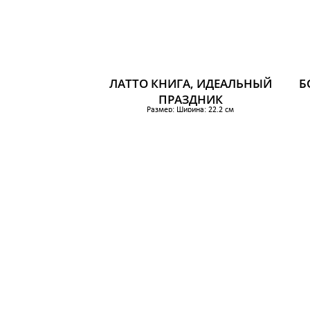
ЛАТТО КНИГА, ИДЕАЛЬНЫЙ
Б
ПРАЗДНИК
Размер: Ширина: 22.2 см
Высота: 31 см
384 р.