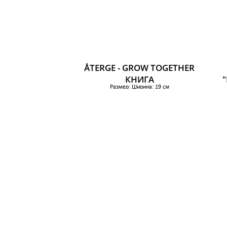
ÅTERGE - GROW TOGETHER
КНИГА
Размер: Ширина: 19 см
Высота: 24 см
1 099 р.