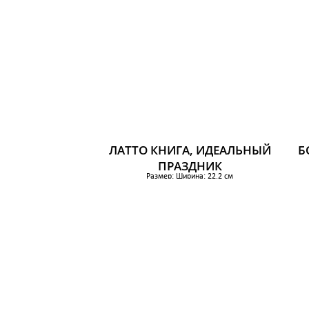
ЛАТТО КНИГА, ИДЕАЛЬНЫЙ
Б
ПРАЗДНИК
Размер: Ширина: 22.2 см
Высота: 31 см
384 р.