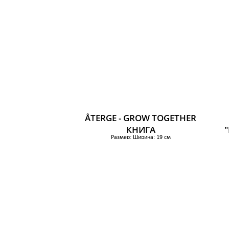
ÅTERGE - GROW TOGETHER
КНИГА
Размер: Ширина: 19 см
Высота: 24 см
1 099 р.