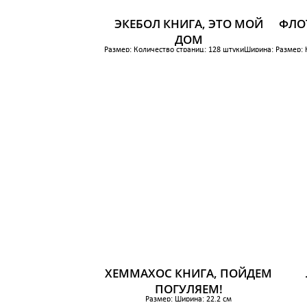
ЭКЕБОЛ КНИГА, ЭТО МОЙ
ФЛОТ
ДОМ
Размер: Количество страниц: 128 штукиШирина:
Размер: 
21.8 см
Высота: 28.5 см
769 р.
ХЕММАХОС КНИГА, ПОЙДЕМ
ПОГУЛЯЕМ!
Размер: Ширина: 22.2 см