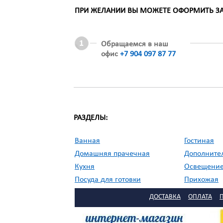
ПРИ ЖЕЛАНИИ ВЫ МОЖЕТЕ ОФОРМИТЬ ЗАК
Обращаемся в наш
офис
+7 904 097 87 77
РАЗДЕЛЫ:
Ванная
Гостиная
Домашняя прачечная
Дополните
Кухня
Освещени
Посуда для готовки
Прихожая
//
Садовая мебель
Сервировка
ДОСТАВКА
ОПЛАТА
Столовая
Текстиль