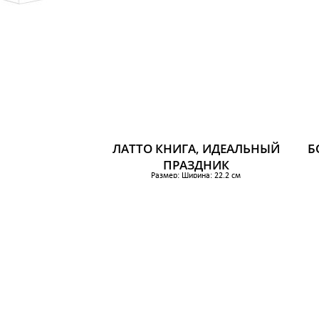
ЛАТТО КНИГА, ИДЕАЛЬНЫЙ
Б
ПРАЗДНИК
Размер: Ширина: 22.2 см
Высота: 31 см
384 р.