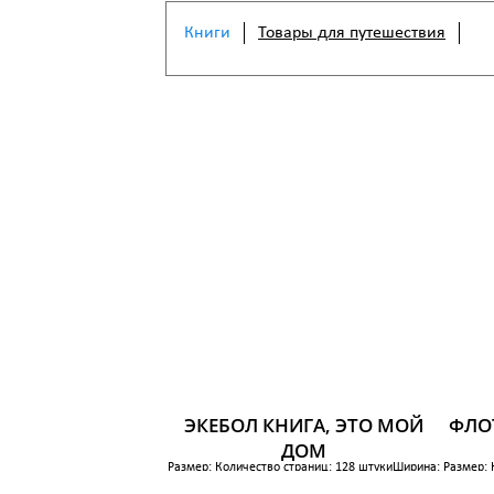
Книги
Товары для путешествия
ЭКЕБОЛ КНИГА, ЭТО МОЙ
ФЛОТ
ДОМ
Размер: Количество страниц: 128 штукиШирина:
Размер: 
21.8 см