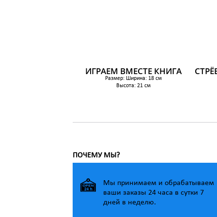
ИГРАЕМ ВМЕСТЕ КНИГА
СТРЁ
Размер: Ширина: 18 см
Высота: 21 см
1 099 р.
ПОЧЕМУ МЫ?
Мы принимаем и обрабатываем
ваши заказы 24 часа в сутки 7
дней в неделю.