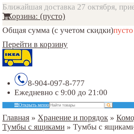
Ближайшая доставка 27 октября, прие
Корзина:
(пусто)
Общая сумма
(с учетом скидки)
пусто
Перейти в корзину
8-904-097-8-777
Ежедневно с 9:00 до 21:00
Открыть меню
Главная
»
Хранение и порядок
»
Комо
Тумбы с ящиками
»
Тумбы с ящиками