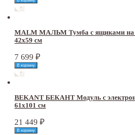
MALM МАЛЬМ Тумба с ящиками на к
42x59 см
7 699
₽
BEKANT БЕКАНТ Модуль с электронн
61x101 см
21 449
₽