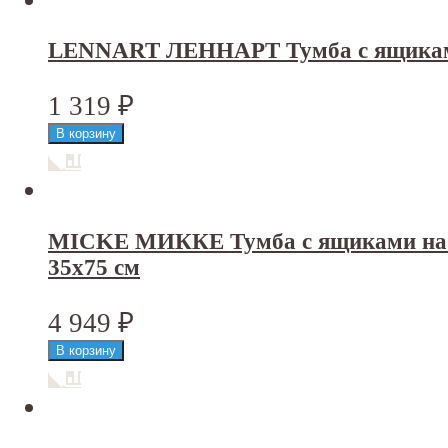
LENNART ЛЕННАРТ Тумба с ящикам
1 319
₽
MICKE МИККЕ Тумба с ящиками на к
35x75 см
4 949
₽