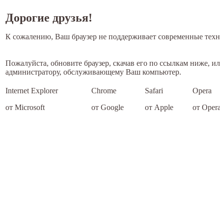
Дорогие друзья!
К сожалению, Ваш браузер не поддерживает современные техн
Пожалуйста, обновите браузер, скачав его по ссылкам ниже, и
администратору, обслуживающему Ваш компьютер.
Internet Explorer
Chrome
Safari
Opera
от Microsoft
от Google
от Apple
от Opera