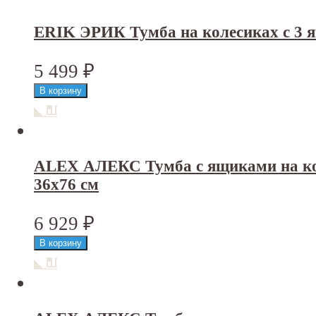
ERIK ЭРИК Тумба на колесиках с 3 
5 499
₽
ALEX АЛЕКС Тумба с ящиками на ко
36x76 см
6 929
₽