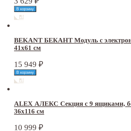
3 629
₽
BEKANT БЕКАНТ Модуль с электрон
41x61 см
15 949
₽
ALEX АЛЕКС Секция с 9 ящиками, бе
36x116 см
10 999
₽