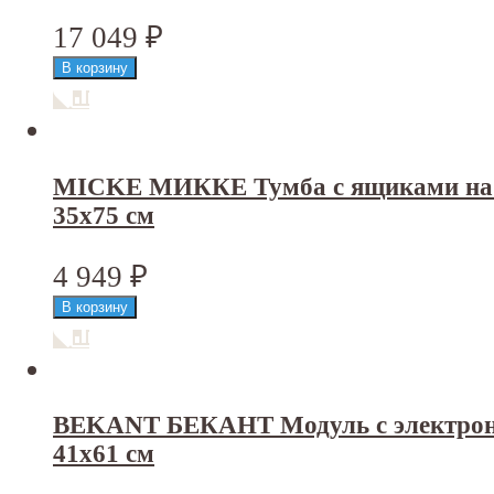
17 049
₽
MICKE МИККЕ Тумба с ящиками на к
35x75 см
4 949
₽
BEKANT БЕКАНТ Модуль с электронн
41x61 см