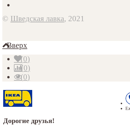
©
Шведская лавка
, 2021
Вверх
(
0
)
(
0
)
(
0
)
Еж
Дорогие друзья!