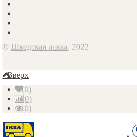
©
Шведская лавка
, 2022
Вверх
(
0
)
(
0
)
(
0
)